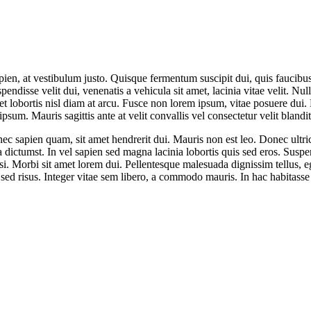
ien, at vestibulum justo. Quisque fermentum suscipit dui, quis faucibus ni
disse velit dui, venenatis a vehicula sit amet, lacinia vitae velit. Nul
a, et lobortis nisl diam at arcu. Fusce non lorem ipsum, vitae posuere dui
 ipsum. Mauris sagittis ante at velit convallis vel consectetur velit blandit
s nec sapien quam, sit amet hendrerit dui. Mauris non est leo. Donec ultr
tea dictumst. In vel sapien sed magna lacinia lobortis quis sed eros. Sus
nisi. Morbi sit amet lorem dui. Pellentesque malesuada dignissim tellus, e
 sed risus. Integer vitae sem libero, a commodo mauris. In hac habitasse 