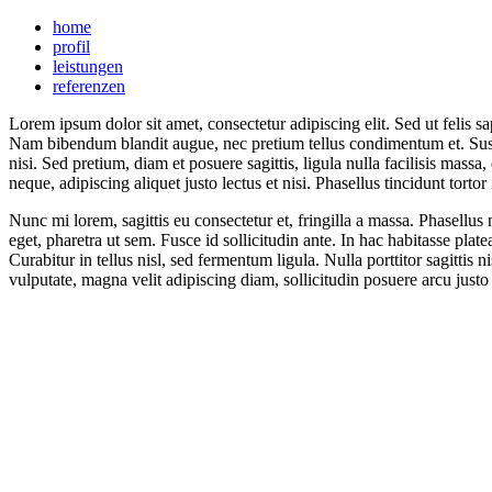
home
profil
leistungen
referenzen
Lorem ipsum dolor sit amet, consectetur adipiscing elit. Sed ut felis sap
Nam bibendum blandit augue, nec pretium tellus condimentum et. Suspen
nisi. Sed pretium, diam et posuere sagittis, ligula nulla facilisis mass
neque, adipiscing aliquet justo lectus et nisi. Phasellus tincidunt tortor
Nunc mi lorem, sagittis eu consectetur et, fringilla a massa. Phasellu
eget, pharetra ut sem. Fusce id sollicitudin ante. In hac habitasse pla
Curabitur in tellus nisl, sed fermentum ligula. Nulla porttitor sagittis 
vulputate, magna velit adipiscing diam, sollicitudin posuere arcu justo