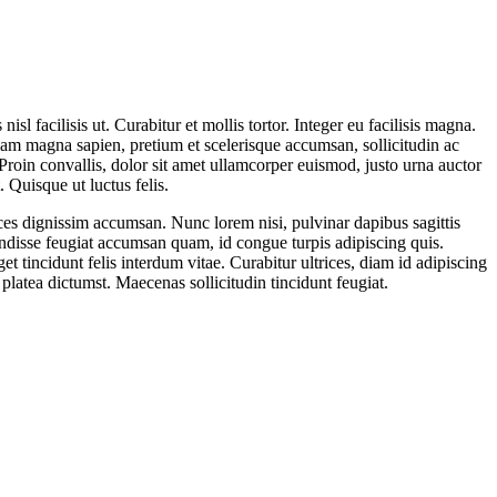
sl facilisis ut. Curabitur et mollis tortor. Integer eu facilisis magna.
lam magna sapien, pretium et scelerisque accumsan, sollicitudin ac
. Proin convallis, dolor sit amet ullamcorper euismod, justo urna auctor
. Quisque ut luctus felis.
ices dignissim accumsan. Nunc lorem nisi, pulvinar dapibus sagittis
pendisse feugiat accumsan quam, id congue turpis adipiscing quis.
get tincidunt felis interdum vitae. Curabitur ultrices, diam id adipiscing
platea dictumst. Maecenas sollicitudin tincidunt feugiat.